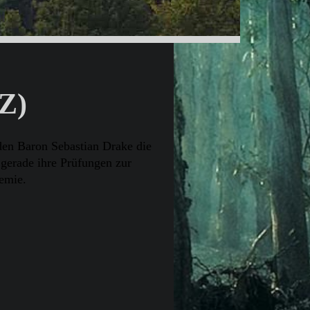
Z)
en Baron Sebastian Drake die
gerade ihre Prüfungen zur
emie .