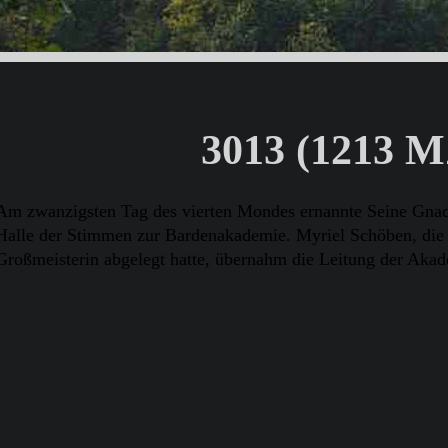
3013 (1213 M
Am zwanzigsten Tag des vierten Mondes ernannte Seine Gnad
Halle der Stimmen zur Bardenakademie . Myriel Schöben, die 
Großmeisterin abgelegt hatte, übernahm die Leitung der Akad